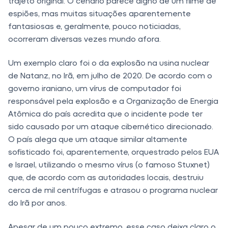
trajeto original. O cenário parece digno de um filme de
espiões, mas muitas situações aparentemente
fantasiosas e, geralmente, pouco noticiadas,
ocorreram diversas vezes mundo afora.
Um exemplo claro foi o da explosão na usina nuclear
de Natanz, no Irã, em julho de 2020. De acordo com o
governo iraniano, um vírus de computador foi
responsável pela explosão e a Organização de Energia
Atômica do país acredita que o incidente pode ter
sido causado por um ataque cibernético direcionado.
O país alega que um ataque similar altamente
sofisticado foi, aparentemente, orquestrado pelos EUA
e Israel, utilizando o mesmo vírus (o famoso Stuxnet)
que, de acordo com as autoridades locais, destruiu
cerca de mil centrífugas e atrasou o programa nuclear
do Irã por anos.
Apesar de um pouco extremo, esse caso deixa claro o