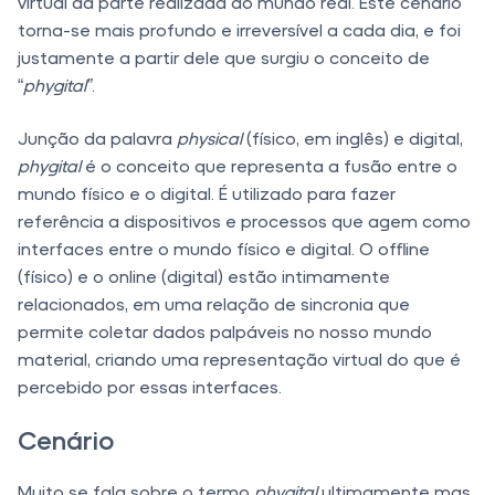
virtual da parte realizada do mundo real. Este cenário
torna-se mais profundo e irreversível a cada dia, e foi
justamente a partir dele que surgiu o conceito de
“
phygital”
.
Junção da palavra
physical
(físico, em inglês) e digital,
phygital
é o conceito que representa a fusão entre o
mundo físico e o digital. É utilizado para fazer
referência a dispositivos e processos que agem como
interfaces entre o mundo físico e digital. O offline
(físico) e o online (digital) estão intimamente
relacionados, em uma relação de sincronia que
permite coletar dados palpáveis no nosso mundo
material, criando uma representação virtual do que é
percebido por essas interfaces.
Cenário
Muito se fala sobre o termo
phygital
ultimamente mas,