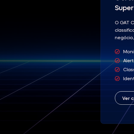
Super
O GAT Co
classif
negócio,
Moni
Aler
Clas
Iden
Ver 