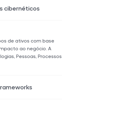
s cibernéticos
Frameworks
s de segurança
 e CIS Controls,
m as melhores práticas