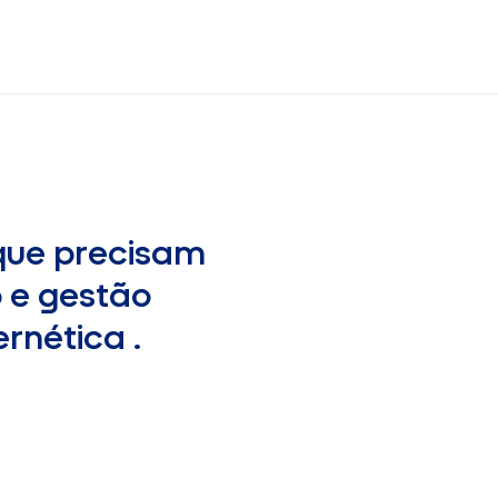
que precisam
o e gestão
rnética .