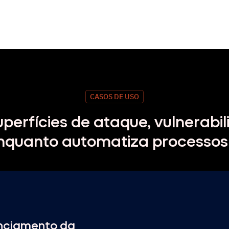
CASOS DE USO
perfícies de ataque, vulnerabil
nquanto automatiza processos
nciamento da