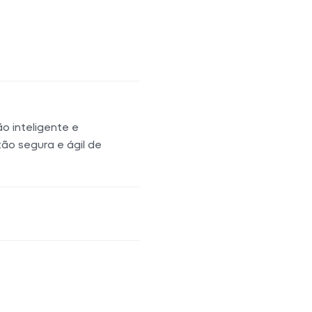
manuais, automatizando a
uxo de trabalho organizado