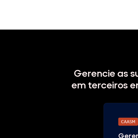
Gerencie as su
em terceiros e
CAASM
Gere