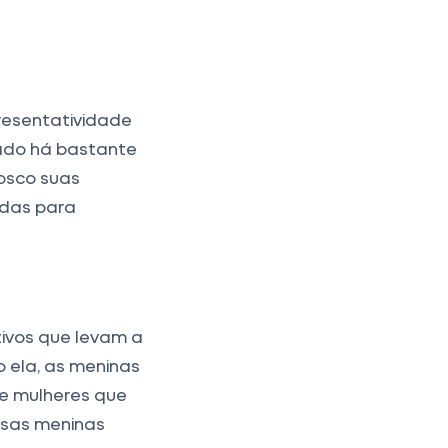
resentatividade
ado há bastante
osco suas
adas para
ivos que levam a
o ela, as meninas
e mulheres que
ssas meninas