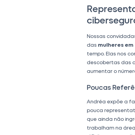
Representa
cibersegu
Nossas convidadas
das
mulheres em 
tempo. Elas nos c
descobertas das o
aumentar o númer
Poucas Referê
Andréa expõe a fa
pouca representa
que ainda não ing
trabalham na área