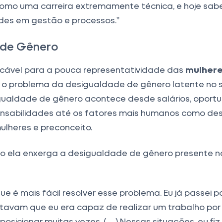
omo uma carreira extremamente técnica, e hoje sa
des em gestão e processos.”
 de Gênero
ficável para a pouca representatividade das
mulher
 o problema da desigualdade de gênero latente no 
gualdade de gênero acontece desde salários, oportu
onsabilidades até os fatores mais humanos como de
lheres e preconceito.
o ela enxerga a desigualdade de gênero presente 
ue é mais fácil resolver esse problema. Eu já passei 
avam que eu era capaz de realizar um trabalho por s
 posicionar muitas vezes. (…) Nessas situações, eu fi