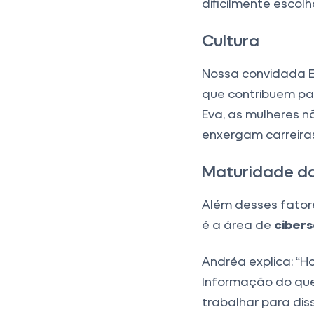
dificilmente escol
Cultura
Nossa convidada E
que contribuem pa
Eva, as mulheres n
enxergam carreira
Maturidade da
Além desses fator
é a área de
ciber
Andréa explica: “H
Informação do que
trabalhar para di