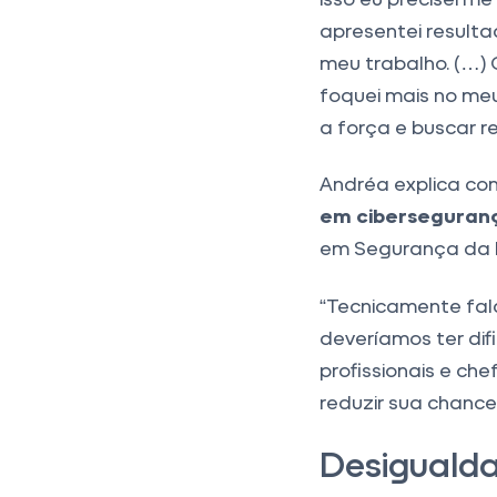
apresentei resulta
meu trabalho. (…)
foquei mais no meu
a força e buscar r
Andréa explica co
em ciberseguran
em Segurança da I
“Tecnicamente fal
deveríamos ter dif
profissionais e ch
reduzir sua chance 
Desigualda