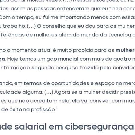
dos, assim as pessoas entenderam que eu tinha cond
 Com o tempo, eu fui me importando menos com essa
 trabalho. (…) O conselho que eu dou para as mulhe
eferências de mulheres além do mundo da tecnologia
mo o momento atual é muito propício para as
mulher
ça
. Hoje temos um gap mundial com mais de quatro 
nformação, segundo pesquisa trazida pela convida
ando, em termos de oportunidades e espaço no me
iculdade alguma. (…) Agora se a mulher decidir pres
efes que não acreditam nela, ela vai conviver com mai
de êxito na profissão.”
de salarial em cibersegurança