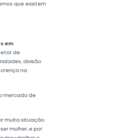
bemos que existem
es em
setor de
nidades, divisão
scrença na
no mercado de
por muita situação
er mulher, e por
z o meu melhor e