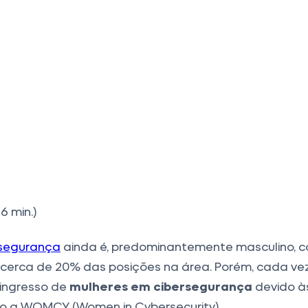
6 min.)
segurança
ainda é, predominantemente masculino, c
erca de 20% das posições na área. Porém, cada ve
ingresso de
mulheres em cibersegurança
devido à
o a WOMCY (Women in Cybersecurity).