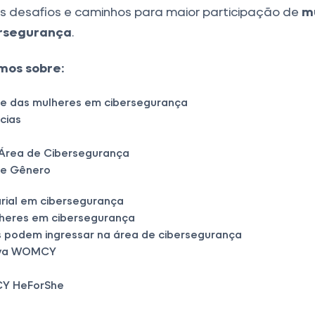
os desafios e caminhos para maior participação de
m
rsegurança
.
mos sobre:
de das mulheres em cibersegurança
cias
Área de Cibersegurança
de Gênero
rial em cibersegurança
lheres em cibersegurança
 podem ingressar na área de cibersegurança
tiva WOMCY
CY HeForShe