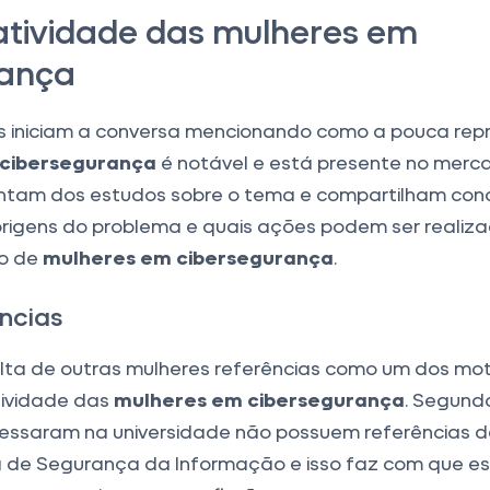
tividade das mulheres em
rança
 iniciam a conversa mencionando como a pouca rep
cibersegurança
é notável e está presente no merc
ontam dos estudos sobre o tema e compartilham con
rigens do problema e quais ações podem ser realiz
o de
mulheres em cibersegurança
.
ncias
lta de outras mulheres referências como um dos mot
tividade das
mulheres em cibersegurança
. Segund
ressaram na universidade não possuem referências d
 de Segurança da Informação e isso faz com que e