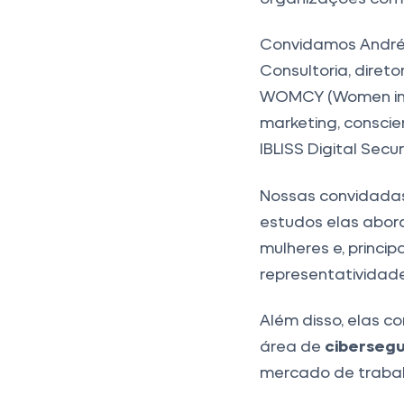
Convidamos Andréa
Consultoria, diret
WOMCY (Women in C
marketing, consci
IBLISS Digital Sec
Nossas convidadas
estudos elas abor
mulheres e, princ
representatividad
Além disso, elas c
área de
ciberseg
mercado de trabal