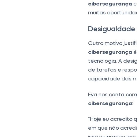
cibersegurança
c
muitas oportunida
Desigualdade
Outro motivo justi
cibersegurança
é
tecnologia. A desi
de tarefas e resp
capacidade das mu
Eva nos conta com
cibersegurança
:
“Hoje eu acredito q
em que não acredit
isso eu precisei me