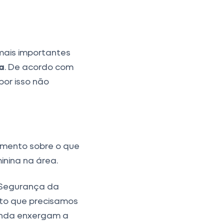
mais importantes
a
. De acordo com
por isso não
imento sobre o que
inina na área.
a Segurança da
ito que precisamos
ainda enxergam a