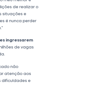
ições de realizar o
s situações e
res é nunca perder
.”
es ingressarem
milhões de vagas
da.
rcado não
tar atenção aos
s dificuldades e